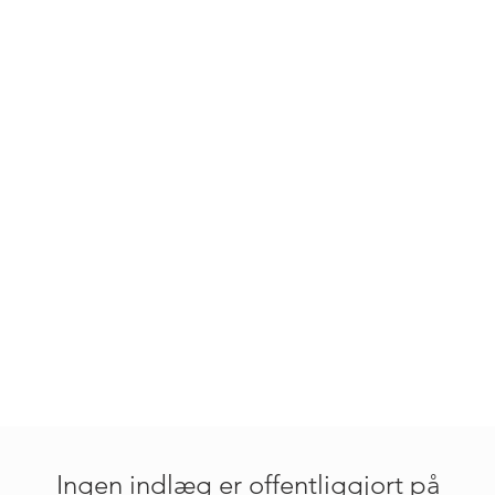
Χριστοφή Ι.
Κορωναίου
Ingen indlæg er offentliggjort på