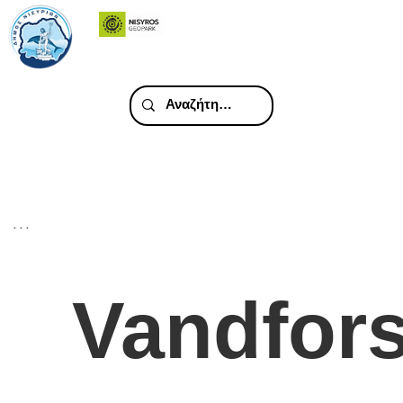
. . .
Vandfor