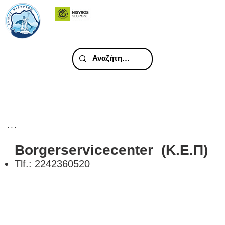
. . .
Borgerservicecenter (Κ.Ε.Π)
Tlf.: 2242360520