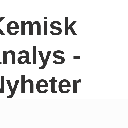
Kemisk
nalys -
Nyheter