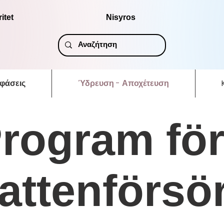
itet
Nisyros
φάσεις
Ύδρευση - Αποχέτευση
rogram fö
attenförsör