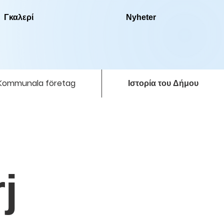
Γκαλερί
Nyheter
Kommunala företag
Ιστορία του Δήμου
r
j