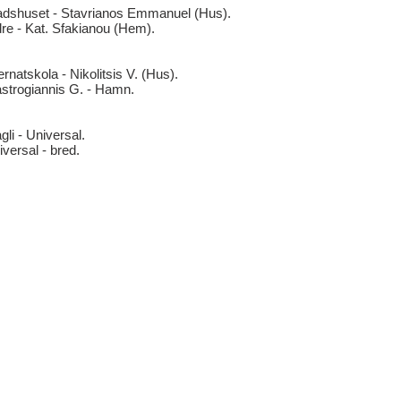
tadshuset - Stavrianos Emmanuel (Hus).
dre - Kat. Sfakianou (Hem).
rnatskola - Nikolitsis V. (Hus).
astrogiannis G. - Hamn.
gli - Universal.
versal - bred.