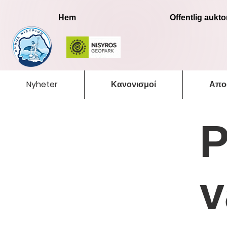
Hem
Offentlig auktor
Nyheter
Κανονισμοί
Απο
P
v