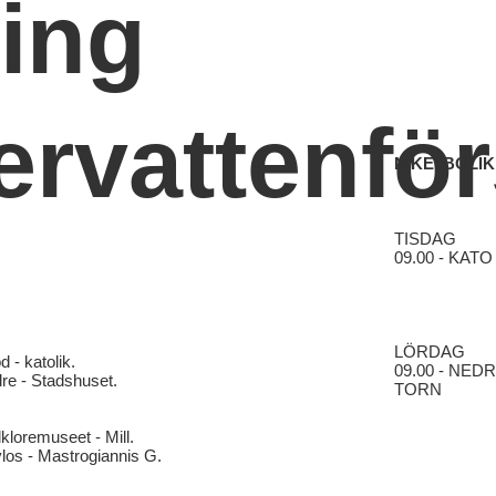
ing
ervattenfö
NIKEI BOLIK
TISDAG
09.00 - KAT
LÖRDAG
 - katolik.
09.00 - NED
dre - Stadshuset.
TORN
kloremuseet - Mill.
los - Mastrogiannis G.