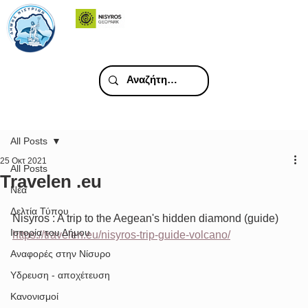
All Posts
25 Οκτ 2021
All Posts
Travelen .eu
Νέα
Δελτία Τύπου
Nisyros : A trip to the Aegean's hidden diamond (guide)
Ιστορία του Δήμου
https://travelen.eu/nisyros-trip-guide-volcano/
Αναφορές στην Νίσυρο
Υδρευση - αποχέτευση
Κανονισμοί