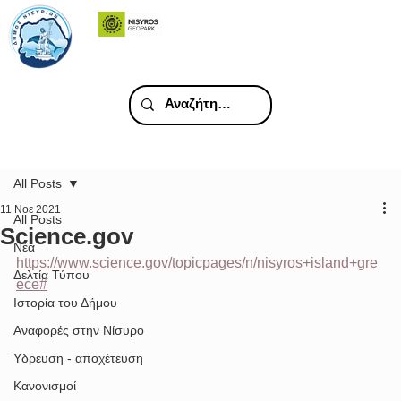
All Posts
11 Νοε 2021
All Posts
Science.gov
Νέα
https://www.science.gov/topicpages/n/nisyros+island+gre
Δελτία Τύπου
ece#
Ιστορία του Δήμου
Αναφορές στην Νίσυρο
Υδρευση - αποχέτευση
Κανονισμοί