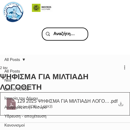
All Posts
2 Ιαν
All Posts
ΨΗΦΙΣΜΑ ΓΙΑ ΜΙΛΤΙΑΔΗ
Νέα
ΛΟΓΟΘΕΤΗ
Δελτία Τύπου
Ιστορία του Δήμου
129 2025 ΨΗΦΙΣΜΑ ΓΙΑ ΜΙΛΤΙΑΔΗ ΛΟΓΟΘΕΤΗ
.pdf
Λήψη PDF • 148KB
Αναφορές στην Νίσυρο
Υδρευση - αποχέτευση
Κανονισμοί