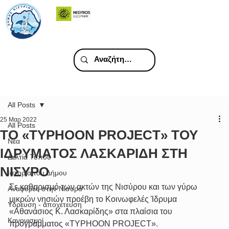
All Posts
25 Μαρ 2022
All Posts
ΤΟ «TYPHOON PROJECT» ΤΟΥ
Νέα
ΙΔΡΥΜΑΤΟΣ ΛΑΣΚΑΡΙΔΗ ΣΤΗ
Δελτία Τύπου
ΝΙΣΥΡΟ
Ιστορία του Δήμου
Σε καθαρισμό των ακτών της Νισύρου και των γύρω 
Αναφορές στην Νίσυρο
μικρών νησιών προέβη το Κοινωφελές Ίδρυμα 
Υδρευση - αποχέτευση
«Αθανάσιος Κ. Λασκαρίδης» στα πλαίσια του 
Κανονισμοί
προγράμματος «TYPHOON PROJECT».