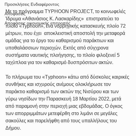
Προσκλήσεις Ενδιαφέροντος
Με το πρόγραμμα TYPHOON PROJECT, το κοινωφελές 
Αποφάσεις
Ίδρυμα «Αθανάσιος Κ. Λασκαρίδης»  επιστρατεύει το 
Αποφάσεις οικονομικής επιτροπής
πλοίο «Typhoon», ένα νορβηγικής κατασκευής πλοίο 72 
μέτρων, που έχει  αποκλειστική αποστολή την μεταφορά 
ομάδας για το έργο του καθαρισμού παράκτιων και 
υποθαλάσσιων περιοχών. Εκτός από σύγχρονα 
συστήματα ναυτικής πλοήγησης, το πλοίο φιλοξενεί 5 
ταχύπλοα για τον καθαρισμό δυσπρόσιτων ακτών.
Το πλήρωμα του «Τyphoon» κάτω από δύσκολες καιρικές 
συνθήκες και ισχυρούς ανέμους ολοκλήρωσε τον 
παράκτιο καθαρισμό των ακτών της Νισύρου και των 
γύρω νησίδων την Παρασκευή 18 Μαρτίου 2022, μετά 
από παραμονή στην περιοχή μιας εβδομάδας. Ο όγκος 
των απορριμμάτων μετεφέρθη στο λιμάνι σε μεγάλες 
σακούλες και παρελήφθη από τους υπαλλήλους του 
Δήμου.