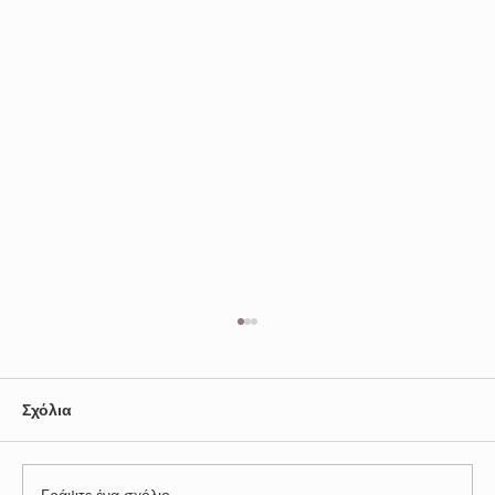
Από τη Δημογεροντία στη Δημαρχία
‘Από τα πρώτα χρόνια της Τουρκοκρατίας
δημιουργήθηκε το διοικητικό όργανο της
Σχόλια
Δημογεροντίας για λόγους ανάγκης. Πρώτα για
τον ίδιο τον...