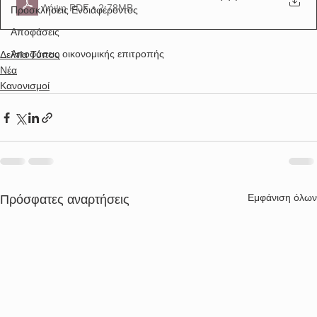
Λήψη PDF • 2.78MB
Προσκλήσεις Ενδιαφέροντος
Αποφάσεις
Αποφάσεις οικονομικής επιτροπής
Δελτία Τύπου
Νέα
Κανονισμοί
Εμφάνιση όλων
Πρόσφατες αναρτήσεις