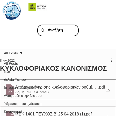
All Posts
8 Ιαν 2022
All Posts
ΚΥΚΛΟΦΟΡΙΑΚΟΣ ΚΑΝΟΝΙΣΜΟΣ
Νέα
Δελτία Τύπου
Απόφαση έγκρισης κυκλοφοριακών ρυθμίσεων στους ο
.pdf
Ιστορία του Δήμου
Λήψη PDF • 4.73MB
Αναφορές στην Νίσυρο
Υδρευση - αποχέτευση
Κανονισμοί
ΦΕΚ 1401 ΤΕΥΧΟΣ Β' 25 04 2018 (1)
.pdf