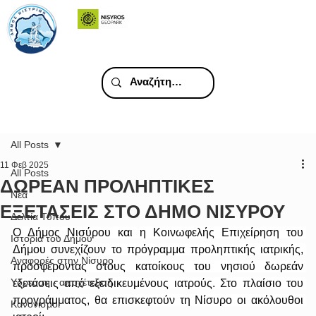
All Posts
11 Φεβ 2025
All Posts
ΔΩΡΕΑΝ ΠΡΟΛΗΠΤΙΚΕΣ
Νέα
ΕΞΕΤΑΣΕΙΣ ΣΤΟ ΔΗΜΟ ΝΙΣΥΡΟΥ
Δελτία Τύπου
Ο Δήμος Νισύρου και η Κοινωφελής Επιχείρηση του 
Ιστορία του Δήμου
Δήμου συνεχίζουν το πρόγραμμα προληπτικής ιατρικής, 
Αναφορές στην Νίσυρο
προσφέροντας στους κατοίκους του νησιού δωρεάν 
Υδρευση - αποχέτευση
εξετάσεις από εξειδικευμένους ιατρούς. Στο πλαίσιο του 
προγράμματος, θα επισκεφτούν τη Νίσυρο οι ακόλουθοι 
Κανονισμοί