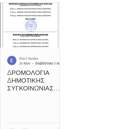
αποστολές επισκεπτών,
επιβεβαιώνοντας έμπρακτ
πως το ηφαιστειογενές νη
μας, παρά το μικρό του
μέγεθος, αποτελεί πλέον 
επίγειο πυρήνα πολιτισμού
επιστήμης και θεσμικού
διαλόγου. Η διπλή αυτή
φιλοξενία ανέδειξε με τον
Eleni Vazaka
πλέον επίσημο τρόπο την
26 Ιουν
διαβάστηκε 0 λεπτά
ακτινοβολία της Νισύρου,
ΔΡΟΜΟΛΟΓΙΑ
οποία, ως ένα από τα
ΔΗΜΟΤΙΚΗΣ
σημαντικότερα σ
ΣΥΓΚΟΙΝΩΝΙΑΣ
ΑΠΟ 29/06/2026