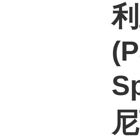
利
(
S
尼