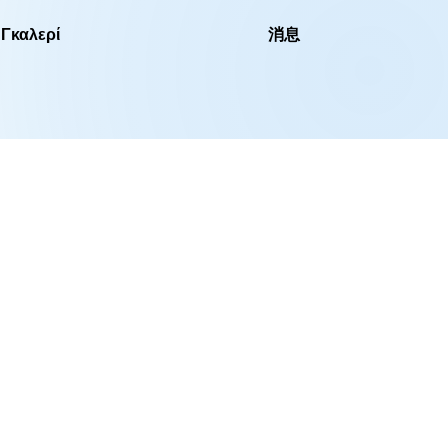
Γκαλερί
消息