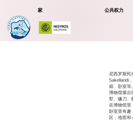
家
公共权力
尼西罗斯民俗
Sakell
箱、卧室等
博物馆展出
犁、镰刀、
在博物馆里
卧室里有趣，
区，地窖和 