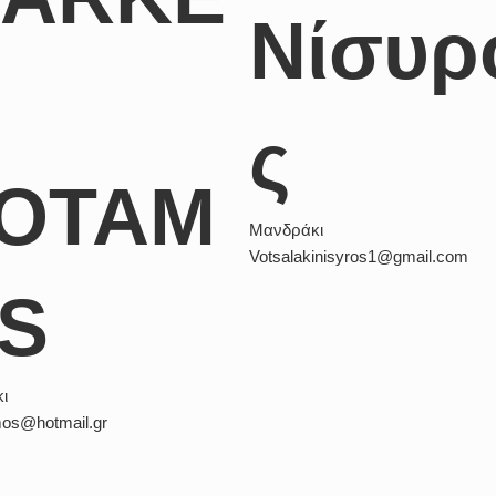
Νίσυρ
ς
OTAM
Μανδράκι
Votsalakinisyros1@gmail.com
S
ι
os@hotmail.gr