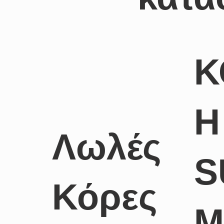
Κ
Η
Λωλές
S
Κόρες
M