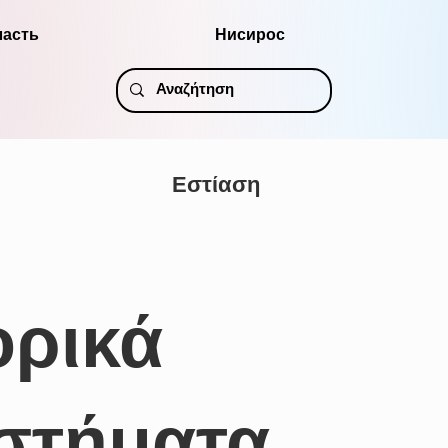
ласть
Нисирос
Εστίαση
ρικά
στήματα