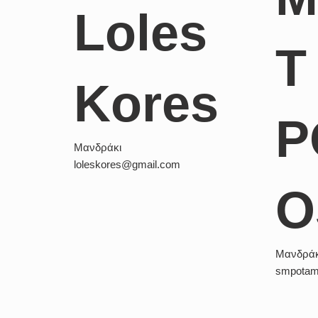
Loles
T
Kores
P
Μανδράκι
loleskores@gmail.com
O
Μανδράκ
smpotam