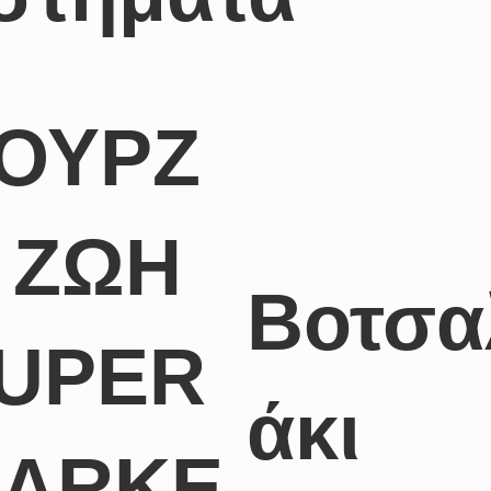
ΟΥΡΖ
 ΖΩΗ
Βοτσα
UPER
άκι
ARKE