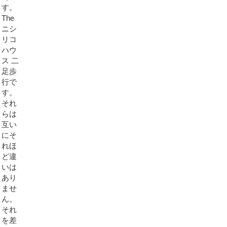
す。
The
ニシ
リコ
ハウ
ス 二
足歩
行で
す。
それ
らは
互い
にそ
れほ
ど違
いは
あり
ませ
ん。
それ
を差