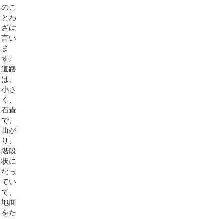
のこ
とわ
ざは
言い
ま
す。
道路
は、
小さ
く、
石畳
で、
曲が
り、
階段
状に
なっ
てい
て、
地面
をた