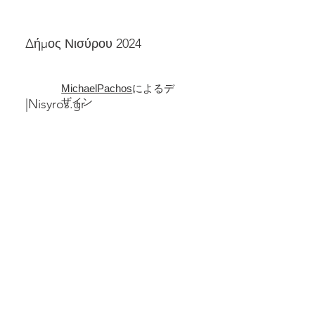
Δήμος Νισύρου 2024
MichaelPachos
によるデ
ザイン
|Nisyros.gr