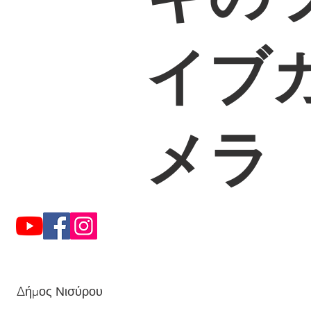
イブ
メラ
Δήμος Νισύρου