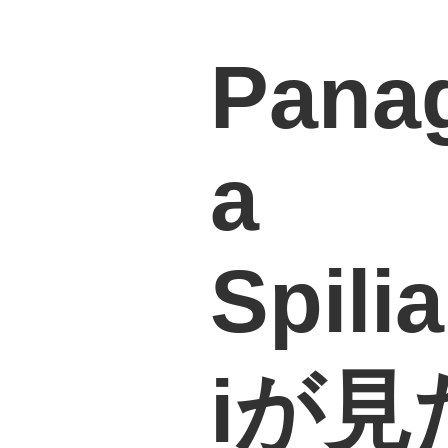
Pana
a
Spili
iが見