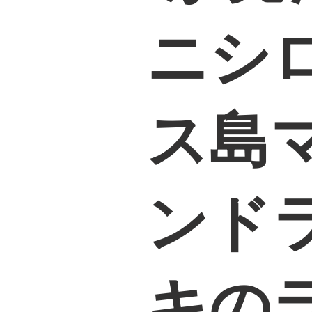
ニシ
ス島
ンド
キの