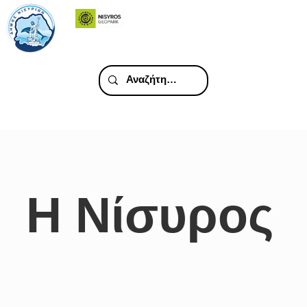
Η Νίσυρος