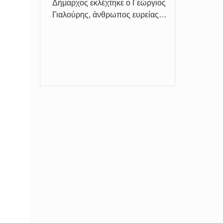
Δήμαρχος εκλέχτηκε ο Γεώργιος
Γιαλούρης, άνθρωπος ευρείας
αντιλήψεως, δραστήριος, δυναμικός
τολμηρός,...