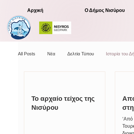
Αρχική
Ο Δήμος Νισύρου
All Posts
Νέα
Δελτία Τύπου
Ιστορία του Δ
Αποφάσεις
Αποφάσεις οικονομικής επιτροπής
Το αρχαίο τείχος της
Από
Νισύρου
στη
‘Από 
Τουρ
διοικ