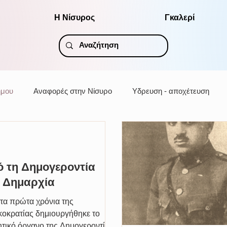
Η Νίσυρος
Γκαλερί
ήμου
Αναφορές στην Νίσυρο
Υδρευση - αποχέτευση
 τη Δημογεροντία
 Δημαρχία
τα πρώτα χρόνια της
κοκρατίας δημιουργήθηκε το
ητικό όργανο της Δημογεροντίας