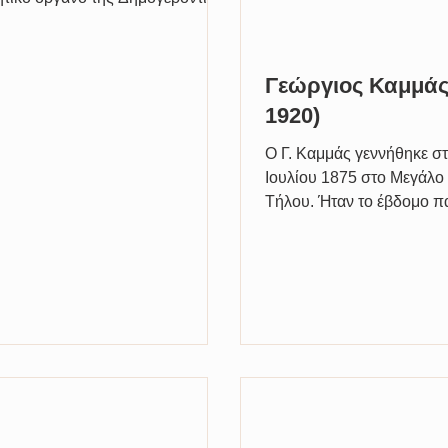
όγους ανάγκης. Πρώτα για τον
ον...
Γεώργιος Καμμάς
1920)
Ο Γ. Καμμάς γεννήθηκε στ
Ιουλίου 1875 στο Μεγάλο
Τήλου. Ήταν το έβδομο πα
γονιών του. Ένδεκα χρόν
ορφανός...