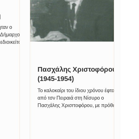
ή
ήταν ο
 Δήμαρχος.
εδιοικείτο
Ιταλική...
Πασχάλης Χριστοφόρου
(1945-1954)
Το καλοκαίρι του ίδιου χρόνου έφτασε
από τσν Πειραιά στη Νίσυρο ο
Πασχάλης Χρισrτoφόρου, με πρόθεση
και επιθυμία να προσφέρει τη
βοήθεια...