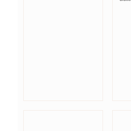
για λ
ίδιο τ