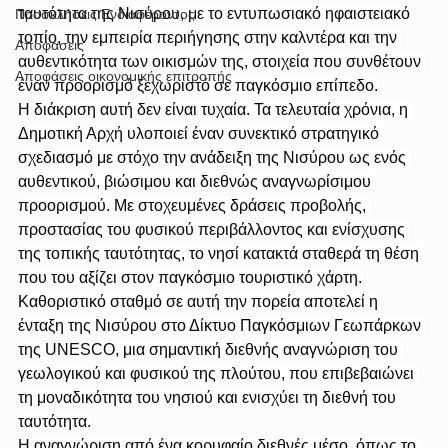
ταυτότητα της Νισύρου, με το εντυπωσιακό ηφαιστειακό 
Προσκλήσεις Ενδιαφέροντος
τοπίο, την εμπειρία περιήγησης στην καλντέρα και την 
Αποφάσεις
αυθεντικότητα των οικισμών της, στοιχεία που συνθέτουν 
Αποφάσεις οικονομικής επιτροπής
έναν προορισμό ξεχωριστό σε παγκόσμιο επίπεδο.
Η διάκριση αυτή δεν είναι τυχαία. Τα τελευταία χρόνια, η 
Δημοτική Αρχή υλοποιεί έναν συνεκτικό στρατηγικό 
σχεδιασμό με στόχο την ανάδειξη της Νισύρου ως ενός 
αυθεντικού, βιώσιμου και διεθνώς αναγνωρίσιμου 
προορισμού. Με στοχευμένες δράσεις προβολής, 
προστασίας του φυσικού περιβάλλοντος και ενίσχυσης 
της τοπικής ταυτότητας, το νησί κατακτά σταθερά τη θέση 
που του αξίζει στον παγκόσμιο τουριστικό χάρτη.
Καθοριστικό σταθμό σε αυτή την πορεία αποτελεί η 
ένταξη της Νισύρου στο Δίκτυο Παγκόσμιων Γεωπάρκων 
της UNESCO, μια σημαντική διεθνής αναγνώριση του 
γεωλογικού και φυσικού της πλούτου, που επιβεβαιώνει 
τη μοναδικότητα του νησιού και ενισχύει τη διεθνή του 
ταυτότητα.
Η αναγνώριση από ένα κορυφαίο διεθνές μέσο, όπως το 