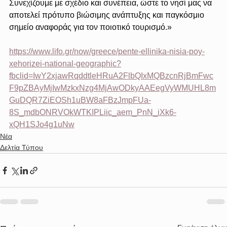
Συνεχίζουμε με σχέδιο και συνέπεια, ώστε το νησί μας να 
αποτελεί πρότυπο βιώσιμης ανάπτυξης και παγκόσμιο 
σημείο αναφοράς για τον ποιοτικό τουρισμό.»
https://www.lifo.gr/now/greece/pente-ellinika-nisia-poy-
xehorizei-national-geographic?
fbclid=IwY2xjawRqddtleHRuA2FlbQIxMQBzcnRjBmFwc
F9pZBAyMjIwMzkxNzg4MjAwODkyAAEegVyWMUHL8m
GuDQR7ZiEOSh1uBW8aFBzJmpFUa-
8S_mdbONRVOkWTKIPLiic_aem_PnN_iXk6-
xQH1SJo4g1uNw
Νέα
Δελτία Τύπου