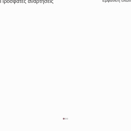
Εμφάνιση όλων
Πρόσφατες αναρτήσεις
Διενέργεια μειοδοτικού διαγωνισμού
για την «ΑΠΟΜΑΚΡΥΝΣΗ-