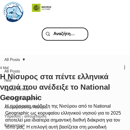
All Posts
4 Μαΐ
All Posts
H Νίσυρος στα πέντε ελληνικά
Νέα
νησιά που ανέδειξε το National
Δελτία Τύπου
Geographic
Ιστορία του Δήμου
Η πρόσφατη ανάδειξη της Νισύρου από το National 
Αναφορές στην Νίσυρο
Geographic ως κορυφαίου ελληνικού νησιού για το 2025 
Υδρευση - αποχέτευση
αποτελεί μια ιδιαίτερα σημαντική διεθνή διάκριση για τον 
Κανονισμοί
τόπο μας. Η επιλογή αυτή βασίζεται στη μοναδική 