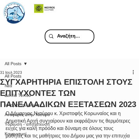
All Posts
31 Ιουλ 2023
All Posts
ΣΥΓΧΑΡΗΤΗΡΙΑ ΕΠΙΣΤΟΛΗ ΣΤΟΥΣ
Νέα
ΕΠΙΤΥΧΟΝΤΕΣ ΤΩΝ
Δελτία Τύπου
ΠΑΝΕΛΛΑΔΙΚΩΝ ΕΞΕΤΑΣΕΩΝ 2023
Ιστορία του Δήμου
Ο Δήμαρχος Νισύρου κ. Χριστοφής Κορωναίος και η 
Αναφορές στην Νίσυρο
Δημοτική Αρχή συγχαίρουν και εκφράζουν τις θερμότερες 
Υδρευση - αποχέτευση
ευχές για καλή πρόοδο και δύναμη σε όλους τους 
Κανονισμοί
μαθητές και τις μαθήτριες του Δήμου μας για την επιτυχία 