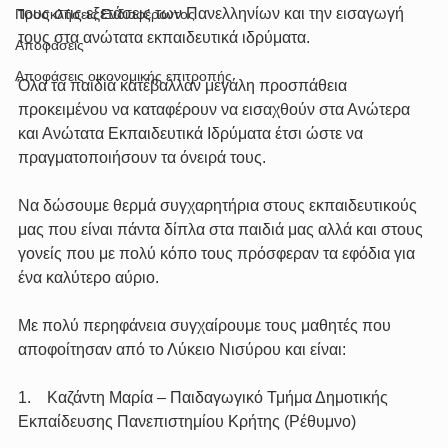
τους στις εξετάσεις των Πανελληνίων και την εισαγωγή 
Προσκλήσεις Ενδιαφέροντος
τους στα ανώτατα εκπαιδευτικά ιδρύματα.
Αποφάσεις
Αποφάσεις οικονομικής επιτροπής
Όλα τα παιδιά κατέβαλλαν μεγάλη προσπάθεια 
προκειμένου να καταφέρουν να εισαχθούν στα Ανώτερα 
και Ανώτατα Εκπαιδευτικά Ιδρύματα έτσι ώστε να 
πραγματοποιήσουν τα όνειρά τους.
Να δώσουμε θερμά συγχαρητήρια στους εκπαιδευτικούς 
μας που είναι πάντα δίπλα στα παιδιά μας αλλά και στους 
γονείς που με πολύ κόπο τους πρόσφεραν τα εφόδια για 
ένα καλύτερο αύριο.  
Με πολύ περηφάνεια συγχαίρουμε τους μαθητές που 
αποφοίτησαν από το Λύκειο Νισύρου και είναι:
1.    Καζάντη Μαρία – Παιδαγωγικό Τμήμα Δημοτικής 
Εκπαίδευσης Πανεπιστημίου Κρήτης (Ρέθυμνο)