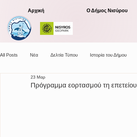
Αρχική
Ο Δήμος Νισύρου
All Posts
Νέα
Δελτία Τύπου
Ιστορία του Δήμου
23 Μαρ
Αποφάσεις οικονομικής επιτροπής
Πρόγραμμα εορτασμού τη επετείου