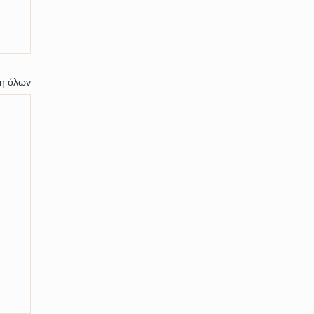
η όλων