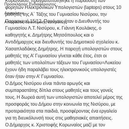
Κορωναίου, πραγματοποιήθηκε η παράδοση των 
Προσκλήσεις Ενδιαφέροντος
φορητών Ηλεκτρονικών Υπολογιστών (laptops) στους 10 
Αποφάσεις
μαθητές της Α΄ Τάξης του Γυμνασίου Νισύρου, την 
Παρασκευή 15/12. Παρόντες ήταν ο Διευθυντής του 
Αποφάσεις οικονομικής επιτροπής
Γυμνασίου Λ.Τ. Νισύρου, κ. Γιάννη Κουλάκης, ο 
καθηγητής κ. Δημήτρης Μητσόπουλος και ο 
Αντιδήμαρχος και διευθυντής του Δημοτικού σχολείου κ. 
Χασαπλαδάκης Δημήτρης. Η παροχή υπολογιστών στους 
μαθητές της Α’ Γυμνασίου γίνεται κάθε έτος, έτσι οι 
μαθητές των υπολοίπων τάξεων του Γυμνασίου=Λυκείου 
έχουν ήδη παραλάβει τους ηλεκτρονικούς υπολογιστές 
όταν ήταν στην Α’ Γυμνασίου.
Ο Δήμος Νισύρου είναι πάντα αρωγός και 
συμπαραστάτης δίπλα στους μαθητές και τους γονείς 
τους. Η δωρεά αυτή των υπολογιστών αποτελεί μέρος της 
προσφοράς του Δήμου στην κοινωνία της Νισύρου, με 
προτεραιότητα στα παιδιά, προσφέροντας ένα εργαλείο 
για τη διευκόλυνσή τους στις μαθησιακές απαιτήσεις.
Ο Δήμαρχος κ. Χριστοφής Κορωναίος μαζί με τον 