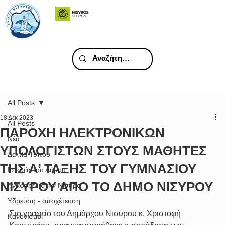
All Posts
18 Δεκ 2023
All Posts
ΠΑΡΟΧΗ ΗΛΕΚΤΡΟΝΙΚΩΝ
Νέα
ΥΠΟΛΟΓΙΣΤΩΝ ΣΤΟΥΣ ΜΑΘΗΤΕΣ
Δελτία Τύπου
ΤΗΣ Α’ ΤΑΞΗΣ ΤΟΥ ΓΥΜΝΑΣΙΟΥ
Ιστορία του Δήμου
ΝΙΣΥΡΟΥ ΑΠΟ ΤΟ ΔΗΜΟ ΝΙΣΥΡΟΥ
Αναφορές στην Νίσυρο
Υδρευση - αποχέτευση
Στο γραφείο του Δημάρχου Νισύρου κ. Χριστοφή 
Κανονισμοί