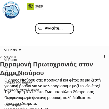
All Posts
29 Δεκ 2025
All Posts
Παραμονή Πρωτοχρονιάς στον
Νέα
Δήμο Νισύρου
Δελτία Τύπου
Ο Δήμος Νισύρου σας προσκαλεί και φέτος σε μια ζεστή 
Ιστορία του Δήμου
γιορτινή βραδιά για να καλωσορίσουμε μαζί το νέο έτος!
Αναφορές στην Νίσυρο
Την Τετάρτη 31/12, στο Ζωσιμοπούλειο Θέατρο, σας 
Υδρευση - αποχέτευση
περιμένουμε με ζωντανή μουσική, καλή διάθεση και 
πλούσια εδέσματα.
Κανονισμοί