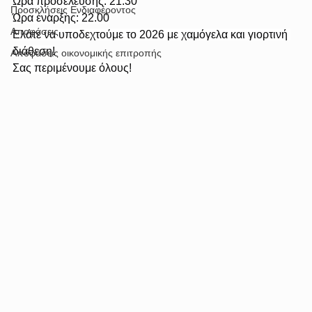
Ώρα προσέλευσης: 21:30
Προσκλήσεις Ενδιαφέροντος
Ώρα έναρξης: 22.00
Αποφάσεις
Ελάτε να υποδεχτούμε το 2026 με χαμόγελα και γιορτινή 
διάθεση!
Αποφάσεις οικονομικής επιτροπής
Σας περιμένουμε όλους!