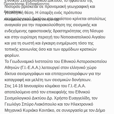
Εθνικού Σεισμολογικού Δικτύου, το ηφαίστειο της 
Προσκλήσεις Ενδιαφέροντος
Νισύρου βρίσκεται σε προνομιακή γεωγραφική και 
Αποφάσεις
γεωλογική θέση. Η ύπαρξη ενός πρότυπου 
σεισμολογικού δικτύου στο ηφαίστειο κρίνεται απολύτως 
Αποφάσεις οικονομικής επιτροπής
αναγκαία για την παρακολούθηση της σεισμικής και 
ενδεχόμενης ηφαιστειακής δραστηριότητας στη Νίσυρο 
και στην ευρύτερη περιοχή του Νοτιοανατολικού Αιγαίου 
και για τη σωστή και έγκαιρη ενημέρωση τόσο της 
τοπικής κοινωνίας όσο και των αρμόδιων κρατικών 
φορέων.
Το Γεωδυναμικό Ινστιτούτο του Εθνικού Αστεροσκοπείου 
Αθηνών (Γ.Ι.-Ε.Α.Α.) λειτουργεί στον ελληνικό χώρο 
δίκτυα σεισμογράφων και επιταχυνσιογράφων για την 
καταγραφή και μελέτη των σεισμικών δονήσεων.
Στις 14-16 Ιανουαρίου κλιμάκιο του Γ.Ι.-Ε.Α.Α. 
αποτελούμενο από τον επικεφαλής του Εθνικού 
Σεισμολογικού Δικτύου Δρ. Χρήστο Ευαγγελίδη, τον 
Γεωλόγο Σπύρο Λιακόπουλο και τον Ηλεκτρονικό 
Μηχανικό Κυριάκο Κοντάκο, σε συνεργασία με τον Δήμο 