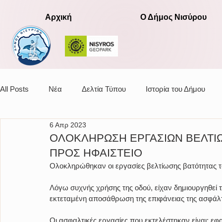
Αρχική
Ο Δήμος Νισύρου
All Posts
Νέα
Δελτία Τύπου
Ιστορία του Δήμου
6 Απρ 2023
Αποφάσεις οικονομικής επιτροπής
ΟΛΟΚΛΗΡΩΣΗ ΕΡΓΑΣΙΩΝ ΒΕΛΤΙ
ΠΡΟΣ ΗΦΑΙΣΤΕΙΟ
Ολοκληρώθηκαν οι εργασίες βελτίωσης βατότητας το
Λόγω συχνής χρήσης της οδού, είχαν δημιουργηθεί τ
εκτεταμένη αποσάθρωση της επιφάνειας της ασφάλ
Οι ασφαλτικές εργασίες που εκτελέστηκαν είναι: ε