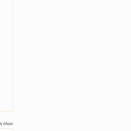
η όλων