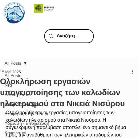
All Posts
15 Μαΐ 2025
All Posts
Ολοκλήρωση εργασιών
Νέα
υπογειοποίησης των καλωδίων
Δελτία Τύπου
ηλεκτρισμού στα Νικειά Νισύρου
Ιστορία του Δήμου
Ολοκληρώθηκαν οι εργασίες υπογειοποίησης των 
Αναφορές στην Νίσυρο
καλωδίων ηλεκτρισμού στα Νικειά Νισύρου. Η 
Υδρευση - αποχέτευση
συγκεκριμένη παρέμβαση αποτελεί ένα σημαντικό βήμα 
Κανονισμοί
προς την αναβάθμιση των ηλεκτρικών υποδομών του 