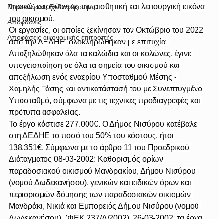
νησιού, ενισχύοντας την αισθητική και λειτουργική εικόνα 
Προσκλήσεις Ενδιαφέροντος
του οικισμού.
Αποφάσεις
Οι εργασίες, οι οποίες ξεκίνησαν τον Οκτώβριο του 2022 
Αποφάσεις οικονομικής επιτροπής
από την ΔΕΔΗΕ, ολοκληρώθηκαν με επιτυχία. 
Αποξηλώθηκαν όλα τα καλώδια και οι κολώνες, έγινε 
υπογειοποίηση σε όλα τα σημεία του οικισμού και 
αποξήλωση ενός εναερίου Υποσταθμού Μέσης - 
Χαμηλής Τάσης και αντικατάστασή του με Συνεπτυγμένο 
Υποσταθμό, σύμφωνα με τις τεχνικές προδιαγραφές και 
πρότυπα ασφαλείας.
Το έργο κόστισε 277.000€. Ο Δήμος Νισύρου κατέβαλε 
στη ΔΕΔΗΕ το ποσό του 50% του κόστους, ήτοι 
138.351€. Σύμφωνα με το άρθρο 11 του Προεδρικού 
Διάταγματος 08-03-2002: Καθορισμός ορίων 
παραδοσιακού οικισμού Μανδρακίου, Δήμου Νισύρου 
(νομού Δωδεκανήσου), γενικών και ειδικών όρων και 
περιορισμών δόμησης των παραδοσιακών οικισμών 
Μανδράκι, Νικιά και Εμπορειός Δήμου Νισύρου (νομού 
Δωδεκανήσου), (ΦΕΚ 237/Δ/2002), 26-03-2002, τα έργα 