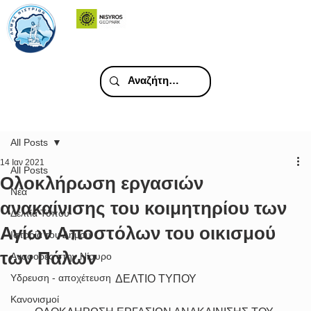
All Posts
14 Ιαν 2021
All Posts
Ολοκλήρωση εργασιών
Νέα
ανακαίνισης του κοιμητηρίου των
Δελτία Τύπου
Αγίων Αποστόλων του οικισμού
Ιστορία του Δήμου
των Πάλων
Αναφορές στην Νίσυρο
Υδρευση - αποχέτευση
ΔΕΛΤΙΟ ΤΥΠΟΥ
Κανονισμοί