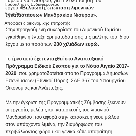
Ταμείου Κω-Νισύρου, για την υλοποίηση του 
Προσκλήσεις Ενδιαφέροντος
έργου 
«Βελτίωση, επέκταση λιμενικών 
Αποφάσεις
εγκαταστάσεων Μανδρακίου Νισύρου
».
Αποφάσεις οικονομικής επιτροπής
Στην προηγούμενη συνεδρίαση του Λιμενικού Ταμείου 
εγκρίθηκε η ένταξη χρηματοδότησης της μελέτης του ιδίου 
έργου με το ποσό των 
200 χιλιάδων ευρώ
.
Το έργο αυτό 
έχει ενταχθεί στο Αναπτυξιακό 
Πρόγραμμα Ειδικού Σκοπού για το Νότιο Αιγαίο 2017-
2020
, που χρηματοδοτείται από το Πρόγραμμα Δημοσίων 
Επενδύσεων (Εθνικοί Πόροι), ΣΑΕ 367 του Υπουργείου 
Οικονομίας και Ανάπτυξης.
Με την έγκριση της Προγραμματικής Σύμβασης ξεκινούν 
οι εργασίες μελέτης και κατασκευής του λιμανιού 
Μανδρακίου που αφορά στην κατασκευή νέου μώλου 
στον υπάρχοντα λιμένα, την διαμόρφωση του 
περιβάλλοντος χώρου και γενικά κάθε απαραίτητη 