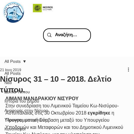
All Posts
21 Ιουν 2019
All Posts
Νίσυρος 31 – 10 – 2018. Δελτίο
Νέα
τύπου.
Δελτία Τύπου
ΛΙΜΑΝΙ ΜΑΝΔΡΑΚΙΟΥ ΝΙΣΥΡΟΥ
Ιστορία του Δήμου
Στην συνεδρίαση του Λιμενικού Ταμείου Κω-Νισύρου-
Αναφορές στην Νίσυρο
Αστυπάλαιας στις 30 Οκτωβρίου 2018 
εγκρίθηκε
 η 
Υδρευση - αποχέτευση
Προγραμματική Σύμβαση μεταξύ του Υπουργείου 
Υποδομών και Μεταφορών και του Δημοτικού Λιμενικού 
Κανονισμοί