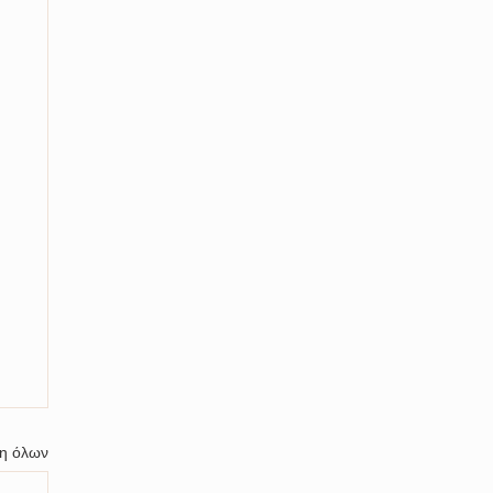
η όλων