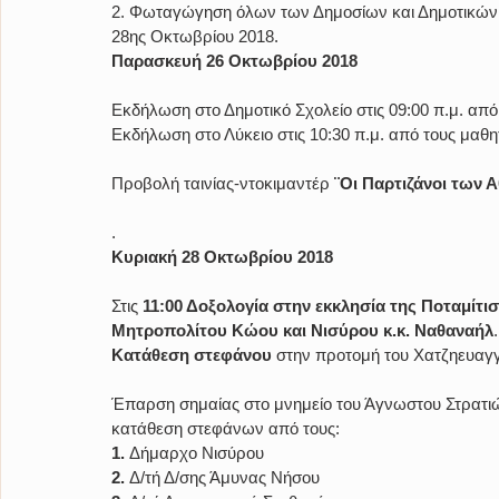
2. Φωταγώγηση όλων των Δημοσίων και Δημοτικών κ
28ης Οκτωβρίου 2018.
Παρασκευή 26 Οκτωβρίου 2018
Εκδήλωση στο Δημοτικό Σχολείο στις 09:00 π.μ. από
Εκδήλωση στο Λύκειο στις 10:30 π.μ. από τους μαθη
Προβολή ταινίας-ντοκιμαντέρ 
¨Οι Παρτιζάνοι των 
.
Κυριακή 28 Οκτωβρίου 2018
Στις 
11:00 Δοξολογία στην εκκλησία της Ποταμίτι
Μητροπολίτου Κώου και Νισύρου κ.κ. Ναθαναήλ
Κατάθεση στεφάνου
 στην προτομή του Χατζηευαγ
Έπαρση σημαίας στο μνημείο του Άγνωστου Στρατιώτ
κατάθεση στεφάνων από τους:
1.
 Δήμαρχο Νισύρου
2.
 Δ/τή Δ/σης Άμυνας Νήσου