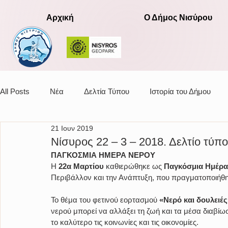
Αρχική
Ο Δήμος Νισύρου
All Posts
Νέα
Δελτία Τύπου
Ιστορία του Δήμου
21 Ιουν 2019
Αποφάσεις οικονομικής επιτροπής
Νίσυρος 22 – 3 – 2018. Δελτίο τύπο
ΠΑΓΚΟΣΜΙΑ ΗΜΕΡΑ ΝΕΡΟΥ
Η 
22α Μαρτίου
 καθιερώθηκε ως 
Παγκόσμια Ημέρα 
Περιβάλλον και την Ανάπτυξη, που πραγματοποιήθηκε
Το θέμα του φετινού εορτασμού 
«Νερό και δουλειές
νερού μπορεί να αλλάξει τη ζωή και τα μέσα διαβί
το καλύτερο τις κοινωνίες και τις οικονομίες.