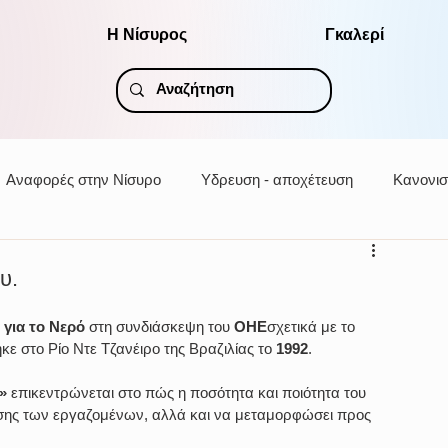
Η Νίσυρος
Γκαλερί
Αναφορές στην Νίσυρο
Υδρευση - αποχέτευση
Κανονισ
υ.
για το Νερό
 στη συνδιάσκεψη του 
ΟΗΕ
σχετικά με το 
 στο Ρίο Ντε Τζανέιρο της Βραζιλίας το 
1992
.
»
 επικεντρώνεται στο πώς η ποσότητα και ποιότητα του 
ωσης των εργαζομένων, αλλά και να μεταμορφώσει προς 