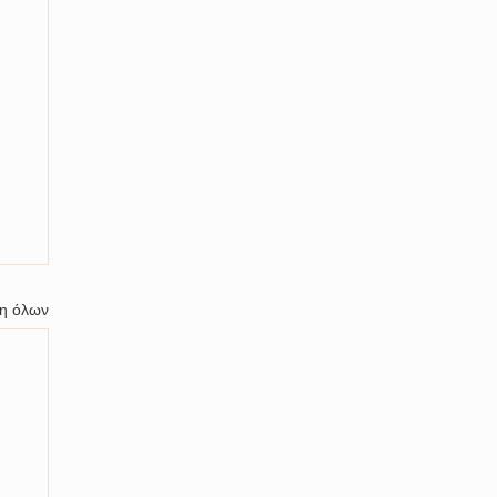
η όλων