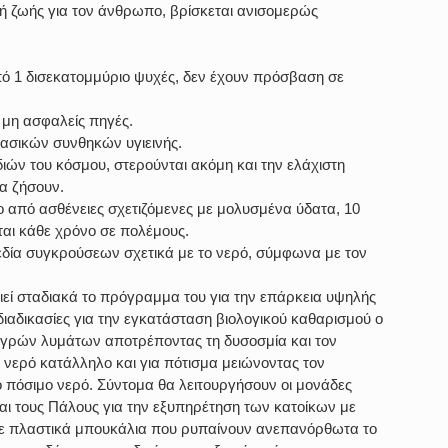
ή ζωής για τον άνθρωπο, βρίσκεται ανισομερώς 
πό 1 δισεκατομμύριο ψυχές, δεν έχουν πρόσβαση σε 
 μη ασφαλείς πηγές.
βασικών συνθηκών υγιεινής.
διών του κόσμου, στερούνται ακόμη και την ελάχιστη 
α ζήσουν.
 από ασθένειες σχετιζόμενες με μολυσμένα ύδατα, 10 
αι κάθε χρόνο σε πολέμους.
πεδία συγκρούσεων σχετικά με το νερό, σύμφωνα με τον 
ιεί σταδιακά το πρόγραμμα του για την επάρκεια υψηλής 
διαδικασίες για την εγκατάσταση βιολογικού καθαρισμού ο 
 υγρών λυμάτων αποτρέποντας τη δυσοσμία και τον 
ερό κατάλληλο και για πότισμα μειώνοντας τον 
 πόσιμο νερό. Σύντομα θα λειτουργήσουν οι μονάδες 
αι τους Πάλους για την εξυπηρέτηση των κατοίκων με 
σε πλαστικά μπουκάλια που ρυπαίνουν ανεπανόρθωτα το 