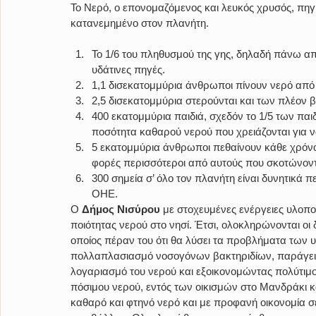
Το Νερό, ο επονομαζόμενος και λευκός χρυσός, πηγ
κατανεμημένο στον πλανήτη.
Το 1/6 του πληθυσμού της γης, δηλαδή πάνω α
υδάτινες πηγές.
1,1 δισεκατομμύρια άνθρωποι πίνουν νερό από
2,5 δισεκατομμύρια στερούνται και των πλέον 
400 εκατομμύρια παιδιά, σχεδόν το 1/5 των παι
ποσότητα καθαρού νερού που χρειάζονται για ν
5 εκατομμύρια άνθρωποι πεθαίνουν κάθε χρόνο
φορές περισσότεροι από αυτούς που σκοτώνοντ
300 σημεία σ’ όλο τον πλανήτη είναι δυνητικά 
ΟΗΕ.
Ο
 Δήμος Νισύρου
 με στοχευμένες ενέργειες υλοπο
ποιότητας νερού στο νησί. Έτσι, ολοκληρώνονται οι 
οποίος πέραν του ότι θα λύσει τα προβλήματα των
πολλαπλασιασμό νοσογόνων βακτηριδίων, παράγει ν
λογαριασμό του νερού και εξοικονομώντας πολύτιμο
πόσιμου νερού, εντός των οικισμών στο Μανδράκι κ
καθαρό και φτηνό νερό και με προφανή οικονομία 