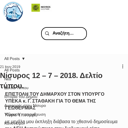
All Posts
21 Ιουν 2019
All Posts
Νίσυρος 12 – 7 – 2018. Δελτίο
Νέα
τύπου.
Δελτία Τύπου
ΕΠΙΣΤΟΛΗ ΤΟΥ ΔΗΜΑΡΧΟΥ ΣΤΟΝ ΥΠΟΥΡΓΟ 
Ιστορία του Δήμου
ΥΠΕΚΑ κ. Γ. ΣΤΑΘΑΚΗ ΓΙΑ ΤΟ ΘΕΜΑ ΤΗΣ 
Αναφορές στην Νίσυρο
ΓΕΩΘΕΡΜΙΑΣ
Υδρευση - αποχέτευση
Κύριε Υπουργέ,
με μεγάλη μου έκπληξη διάβασα το χθεσινό δημοσίευμα 
Κανονισμοί