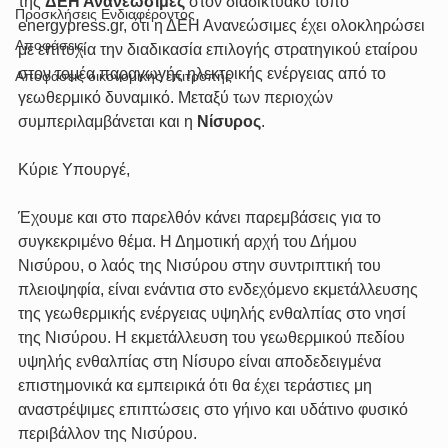
της 
ΔΕΗ Ανανεώσιμες
 στον διαδικτυακό τόπο 
Προσκλήσεις Ενδιαφέροντος
energypress.gr, ότι η ΔΕΗ Ανανεώσιμες έχει ολοκληρώσει 
Αποφάσεις
με επιτυχία την διαδικασία επιλογής στρατηγικού εταίρου 
στον τομέα παραγωγής ηλεκτρικής ενέργειας από το 
Αποφάσεις οικονομικής επιτροπής
γεωθερμικό δυναμικό. Μεταξύ των περιοχών 
συμπεριλαμβάνεται και η 
Νίσυρος
.
Κύριε Υπουργέ,
Έχουμε και στο παρελθόν κάνει παρεμβάσεις για το 
συγκεκριμένο θέμα. Η Δημοτική αρχή του Δήμου 
Νισύρου, ο λαός της Νισύρου στην συντριπτική του 
πλειοψηφία, είναι ενάντια στο ενδεχόμενο εκμετάλλευσης 
της γεωθερμικής ενέργειας υψηλής ενθαλπίας στο νησί 
της Νισύρου. Η εκμετάλλευση του γεωθερμικού πεδίου 
υψηλής ενθαλπίας στη Νίσυρο είναι αποδεδειγμένα 
επιστημονικά κα εμπειρικά ότι θα έχει τεράστιες μη 
αναστρέψιμες επιπτώσεις στο γήινο και υδάτινο φυσικό 
περιβάλλον της Νισύρου.