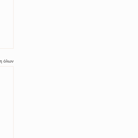
η όλων