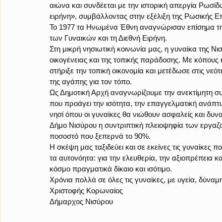
αιώνα και συνδέεται με την ιστορική απεργία Ρωσί
ειρήνη», συμβάλλοντας στην εξέλιξη της Ρωσικής Ε
Το 1977 τα Ηνωμένα Έθνη αναγνώρισαν επίσημα τη
των Γυναικών και τη Διεθνή Ειρήνη.
Στη μικρή νησιωτική κοινωνία μας, η γυναίκα της Ν
οικογένειας και της τοπικής παράδοσης. Με κόπους κ
στήριξε την τοπική οικονομία και μετέδωσε στις νεότε
της αγάπης για τον τόπο.
Ως Δημοτική Αρχή αναγνωρίζουμε την ανεκτίμητη συ
που προάγει την ισότητα, την επαγγελματική ανάπτυξ
νησί όπου οι γυναίκες θα νιώθουν ασφαλείς και δυνα
Δήμο Νισύρου η συντριπτική πλειοψηφία των εργαζομέ
ποσοστό που ξεπερνά το 90%.
Η σκέψη μας ταξιδεύει και σε εκείνες τις γυναίκες 
τα αυτονόητα: για την ελευθερία, την αξιοπρέπεια κα
κόσμο πραγματικά δίκαιο και ισότιμο.
Χρόνια πολλά σε όλες τις γυναίκες, με υγεία, δύναμη
Χριστοφής Κορωναίος
Δήμαρχος Νισύρου