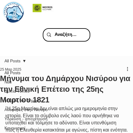
All Posts
25 Μαρ 2025
All Posts
Μήνυμα του Δημάρχου Νισύρου για
Νέα
την Εθνική Επέτειο της 25ης
Δελτία Τύπου
Μαρτίου 1821
Ιστορία του Δήμου
"Η 25η Μαρτίου δεν είναι απλώς μια ημερομηνία στην 
Αναφορές στην Νίσυρο
ιστορία. Είναι το σύμβολο ενός λαού που αρνήθηκε να 
Υδρευση - αποχέτευση
υποταχθεί και τόλμησε το αδύνατο. Είναι υπενθύμιση 
Κανονισμοί
πως η Ελευθερία κατακτάται με αγώνες, πίστη και ενότητα.