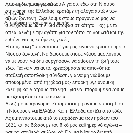
Από τη δική μας γωνιά του Αιγαίου, εδώ στη Νίσυρο, 
Προσκλήσεις Ενδιαφέροντος
στην άκρη της Ελλάδας, κρατάμε τη φλόγα αυτών των 
Αποφάσεις
αξιών ζωντανή. Οφείλουμε στους προγόνους μας να 
Αποφάσεις οικονομικής επιτροπής
συνεχίσουμε με την ίδια αποφασιστικότητα – όχι με τα 
όπλα, αλλά με την αγάπη για τον τόπο, τη δουλειά και την 
ευθύνη για τις επόμενες γενιές.
Η σύγχρονη “επανάσταση” για μας είναι να κρατήσουμε τη 
Νίσυρο ζωντανή. Να δώσουμε στους νέους μας λόγους 
να μείνουν, να δημιουργήσουν, να χτίσουν τη ζωή τους 
εδώ. Για να γίνει αυτό, χρειαζόμαστε τα αυτονόητα: 
σταθερή ακτοπλοϊκή σύνδεση, για να μη νιώθουμε 
αποκομμένοι από τη χώρα μας· επαρκή υγειονομική 
κάλυψη και γιατρούς στο νησί, για να μπορούμε να ζούμε 
με αξιοπρέπεια και ασφάλεια.
Δεν ζητάμε προνόμια. Ζητάμε ισότιμη αντιμετώπιση. Γιατί 
η Νίσυρος είναι Ελλάδα. Και η Ελλάδα αρχίζει από εδώ.
Ας εμπνευστούμε από το παράδειγμα των ηρώων του 
1821 και ας δώσουμε τον δικό μας καθημερινό αγώνα – 
ήσυχα, σταθερά, συλλογικά. Για μια Νίσυρο δυνατή, 