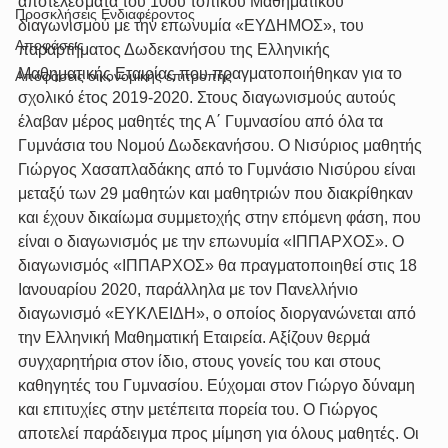
αποτελέσματα του 10ου τοπικού Μαθηματικού 
Προσκλήσεις Ενδιαφέροντος
διαγωνισμού με την επωνυμία «ΕΥΔΗΜΟΣ», του 
Αποφάσεις
παραρτήματος Δωδεκανήσου της Ελληνικής 
Μαθηματικής Εταιρίας που πραγματοποιήθηκαν για το 
Αποφάσεις οικονομικής επιτροπής
σχολικό έτος 2019-2020. Στους διαγωνισμούς αυτούς 
έλαβαν μέρος μαθητές της Α΄ Γυμνασίου από όλα τα 
Γυμνάσια του Νομού Δωδεκανήσου. Ο Νισύριος μαθητής 
Γιώργος Χασαπλαδάκης από το Γυμνάσιο Νισύρου είναι 
μεταξύ των 29 μαθητών και μαθητριών που διακρίθηκαν 
και έχουν δικαίωμα συμμετοχής στην επόμενη φάση, που 
είναι ο διαγωνισμός με την επωνυμία «ΙΠΠΑΡΧΟΣ». Ο 
διαγωνισμός «ΙΠΠΑΡΧΟΣ» θα πραγματοποιηθεί στις 18 
Ιανουαρίου 2020, παράλληλα με τον Πανελλήνιο 
διαγωνισμό «ΕΥΚΛΕΙΔΗ», ο οποίος διοργανώνεται από 
την Ελληνική Μαθηματική Εταιρεία. Αξίζουν θερμά 
συγχαρητήρια στον ίδιο, στους γονείς του και στους 
καθηγητές του Γυμνασίου. Εύχομαι στον Γιώργο δύναμη 
και επιτυχίες στην μετέπειτα πορεία του. Ο Γιώργος 
αποτελεί παράδειγμα προς μίμηση για όλους μαθητές. Οι 