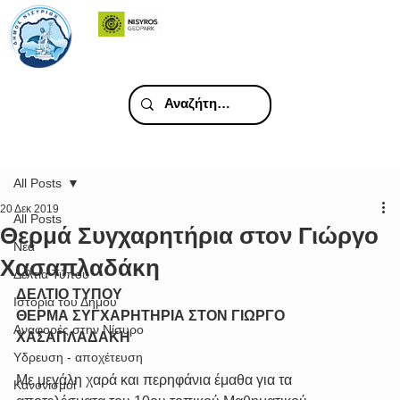
All Posts
20 Δεκ 2019
All Posts
Θερμά Συγχαρητήρια στον Γιώργο
Νέα
Χασαπλαδάκη
Δελτία Τύπου
ΔΕΛΤΙΟ ΤΥΠΟΥ
Ιστορία του Δήμου
ΘΕΡΜΑ ΣΥΓΧΑΡΗΤΗΡΙΑ ΣΤΟΝ ΓΙΩΡΓΟ 
Αναφορές στην Νίσυρο
ΧΑΣΑΠΛΑΔΑΚΗ  
Υδρευση - αποχέτευση
Με μεγάλη χαρά και περηφάνια έμαθα για τα 
Κανονισμοί