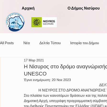
Αρχική
Ο Δήμος Νισύρου
All Posts
Νέα
Δελτία Τύπου
Ιστορία του Δήμου
17 Μαρ 2021
Αποφάσεις οικονομικής επιτροπής
Η Νίσυρος στο δρόμο αναγνώρισής
UNESCO
Έγινε ενημέρωση:
20 Νοε 2023
ΔΕΛ
Η ΝΙΣΥΡΟΣ ΣΤΟ ΔΡΟΜΟ ΑΝΑΓΝΩΡΙΣΗΣ
Στο πλαίσιο των καινοτόμων δράσεων και της πολιτ
Δημοτική Αρχή, υπεγράφη προγραμματική σύμβαση 
του Διεθνούς Πανεπιστημίου της Ελλάδας (ΔΙΠΑΕ) 