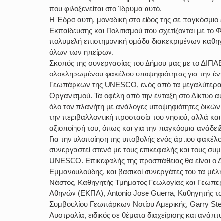
που φιλοξενείται στο Ίδρυμα αυτό.
Η Έδρα αυτή, μοναδική στο είδος της σε παγκόσμιο
Εκπαίδευσης και Πολιτισμού που σχετίζονται με το 
πολυμελή επιστημονική ομάδα διακεκριμένων καθη
όλων των ηπείρων.
Σκοπός της συνεργασίας του Δήμου μας με το ΔΙΠΑΕ 
ολοκληρωμένου φακέλου υποψηφιότητας για την έντα
Γεωπάρκων της UNESCO, ενός από τα μεγαλύτερα 
Οργανισμού. Τα οφέλη από την ένταξη στο Δίκτυο αυ
όλο τον πλανήτη με ανάλογες υποψηφιότητες δικών 
την περιβαλλοντική προστασία του νησιού, αλλά και 
αξιοποίησή του, όπως και για την παγκόσμια ανάδει
Για την υλοποίηση της υποβολής ενός άρτιου φακέ
συνεργαστεί στενά με τους επικεφαλής και τους σ
UNESCO. Επικεφαλής της προσπάθειας θα είναι ο Δ
Εμμανουλούδης, και βασικοί συνεργάτες του τα μέλ
Νάστος, Καθηγητής Τμήματος Γεωλογίας και Γεωπερ
Αθηνών (ΕΚΠΑ), Antonio Jose Guerra, Καθηγητής του 
Συμβουλίου Γεωπάρκων Νοτίου Αμερικής, Garry Stev
Αυστραλία, ειδικός σε θέματα διαχείρισης και ανά