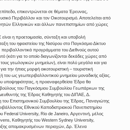
 επίπεδο, επικεντρώνεται σε θέματα Έρευνας, 
Φυσικό Περιβάλλον και τον Οικοτουρισμό. Αποτελείται από 
γητών Ελληνικών και άλλων πανεπιστημίων από χώρες 
είναι η προετοιμασία, σύνταξη και υποβολή 
ξη του ηφαιστείου της Νισύρου στο Παγκόσμιο Δίκτυο 
περιβαλλοντικά προγράμματα του Διεθνούς αυτού 
τό (κάτι για το οποίο διαγωνίζονται δεκάδες χώρες από 
τους γεωλογικών μνημείων), είναι πολύ μεγάλα και για 
για την ήπιας μορφή οικοτουριστική – τουριστική 
ξή του ως γεωπεριβαλλοντικού μνημείου μοναδικής αξίας.
λου υποψηφιότητας, η προαναφερθείσα Έδρα θα 
υμβούλους του Παγκόσμιου Συμβουλίου Γεωπάρκων της 
ιευθυντής της Έδρας Καθηγητής του ΔΙΠΑΕ, Δ. 
η του Επιστημονικού Συμβουλίου της Έδρας, Παναγιώτης 
ιβάλλοντος Εθνικού Καποδιστριακού Πανεπιστημίου 
Federal University, Rio de Janeiro, Αργεντινή, μέλος 
ens, Καθηγητής του Western Sydney University, 
πτυξης απομακρυσμένων περιοχών, Δρ. Έλενα 