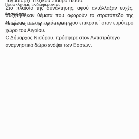
Ταγματάρχη Πεζικού Σταύρο Πέτσο.
Προσκλήσεις Ενδιαφέροντος
Στο πλαίσιο της συνάντησης, αφού αντάλλαξαν ευχές, 
Αποφάσεις
συζητήθηκαν θέματα που αφορούν το στρατόπεδο της 
Νισύρου και την κατάσταση που επικρατεί στον ευρύτερο 
Αποφάσεις οικονομικής επιτροπής
χώρο του Αιγαίου.
Ο Δήμαρχος Νισύρου, πρόσφερε στον Αντιστράτηγο 
αναμνηστικό δώρο ενόψει των Εορτών.