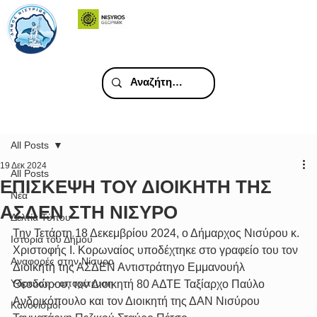
All Posts
19 Δεκ 2024
All Posts
ΕΠΙΣΚΕΨΗ ΤΟΥ ΔΙΟΙΚΗΤΗ ΤΗΣ
Νέα
ΑΣΔΕΝ ΣΤΗ ΝΙΣΥΡΟ
Δελτία Τύπου
Την Τετάρτη 18 Δεκεμβρίου 2024, ο Δήμαρχος Νισύρου κ. 
Ιστορία του Δήμου
Χριστοφής Ι. Κορωναίος υποδέχτηκε στο γραφείο του τον 
Αναφορές στην Νίσυρο
Διοικητή της ΑΣΔΕΝ Αντιστράτηγο Εμμανουήλ 
Υδρευση - αποχέτευση
Θεοδώρου, τον Διοικητή 80 ΑΔΤΕ Ταξίαρχο Παύλο 
Ανδρικόπουλο και τον Διοικητή της ΔΑΝ Νισύρου 
Κανονισμοί