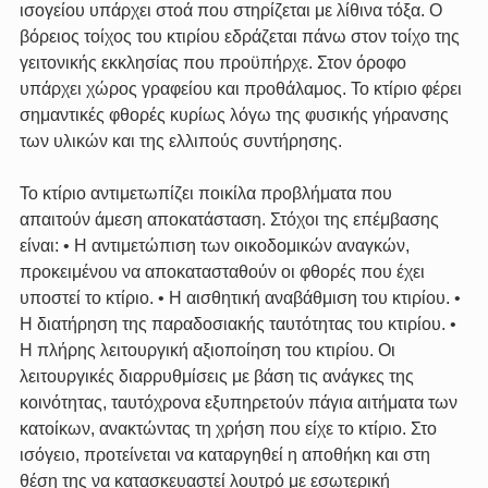
ισογείου υπάρχει στοά που στηρίζεται με λίθινα τόξα. Ο 
βόρειος τοίχος του κτιρίου εδράζεται πάνω στον τοίχο της 
γειτονικής εκκλησίας που προϋπήρχε. Στον όροφο 
υπάρχει χώρος γραφείου και προθάλαμος. Το κτίριο φέρει 
σημαντικές φθορές κυρίως λόγω της φυσικής γήρανσης 
των υλικών και της ελλιπούς συντήρησης.
Το κτίριο αντιμετωπίζει ποικίλα προβλήματα που 
απαιτούν άμεση αποκατάσταση. Στόχοι της επέμβασης 
είναι: • Η αντιμετώπιση των οικοδομικών αναγκών, 
προκειμένου να αποκατασταθούν οι φθορές που έχει 
υποστεί το κτίριο. • Η αισθητική αναβάθμιση του κτιρίου. • 
Η διατήρηση της παραδοσιακής ταυτότητας του κτιρίου. • 
Η πλήρης λειτουργική αξιοποίηση του κτιρίου. Οι 
λειτουργικές διαρρυθμίσεις με βάση τις ανάγκες της 
κοινότητας, ταυτόχρονα εξυπηρετούν πάγια αιτήματα των 
κατοίκων, ανακτώντας τη χρήση που είχε το κτίριο. Στο 
ισόγειο, προτείνεται να καταργηθεί η αποθήκη και στη 
θέση της να κατασκευαστεί λουτρό με εσωτερική 