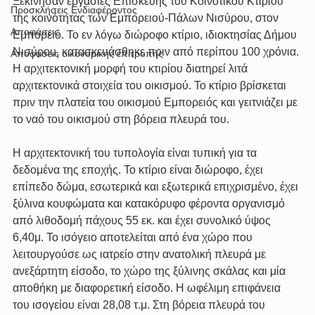
Ξεκίνησαν εργασίες Επισκευής του Κοινοτικού Κτιρίου 
Προσκλήσεις Ενδιαφέροντος
της κοινότητας των Εμπορειού-Πάλων Νισύρου, στον 
Αποφάσεις
Εμπορειό. Το εν λόγω διώροφο κτίριο, ιδιοκτησίας Δήμου 
Νισύρου, κατασκευάσθηκε πριν από περίπου 100 χρόνια. 
Αποφάσεις οικονομικής επιτροπής
H αρχιτεκτονική μορφή του κτιρίου διατηρεί λιτά 
αρχιτεκτονικά στοιχεία του οικισμού. Το κτίριο βρίσκεται 
πριν την πλατεία του οικισμού Εμπορειός και γειτνιάζει με 
το ναό του οικισμού στη βόρεια πλευρά του.
Η αρχιτεκτονική του τυπολογία είναι τυπική για τα 
δεδομένα της εποχής. Το κτίριο είναι διώροφο, έχει 
επίπεδο δώμα, εσωτερικά και εξωτερικά επιχρισμένο, έχει 
ξύλινα κουφώματα και κατακόρυφο φέροντα οργανισμό 
από λιθοδομή πάχους 55 εκ. και έχει συνολικό ύψος 
6,40μ. Το ισόγειο αποτελείται από ένα χώρο που 
λειτουργούσε ως ιατρείο στην ανατολική πλευρά με 
ανεξάρτητη είσοδο, το χώρο της ξύλινης σκάλας και μία 
αποθήκη με διαφορετική είσοδο. Η ωφέλιμη επιφάνεια 
του ισογείου είναι 28,08 τ.μ. Στη βόρεια πλευρά του 