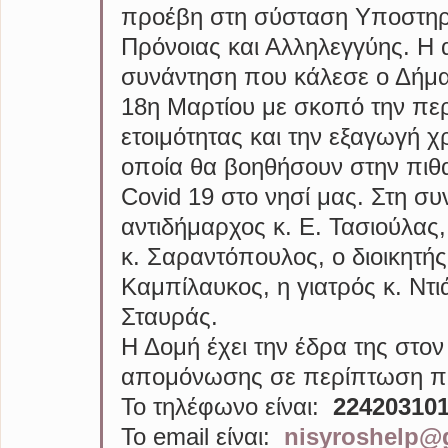
προέβη στη σύσταση Υποστηρι
Πρόνοιας και Αλληλεγγύης. Η
συνάντηση που κάλεσε ο Δήμαρ
18η Μαρτίου με σκοπό την περ
ετοιμότητας και την εξαγωγή
οποία θα βοηθήσουν στην πιθ
Covid 19 στο νησί μας. Στη σ
αντιδήμαρχος κ. Ε. Τασιούλα
κ. Σαραντόπουλος, ο διοικητής
Καμπίλαυκος, η γιατρός κ. Ντι
Σταυράς.
Η Δομή έχει την έδρα της στον
απομόνωσης σε περίπτωση που
Το τηλέφωνο είναι:  
22420310
Το email είναι:  
nisyroshelp@