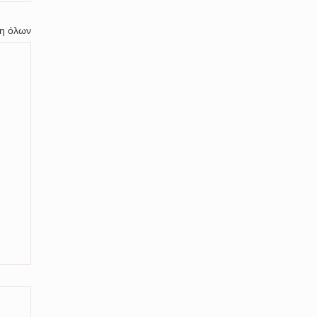
η όλων