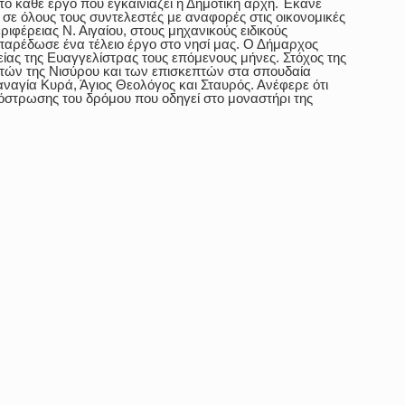
ο κάθε έργο που εγκαινιάζει η Δημοτική αρχή. Έκανε 
σε όλους τους συντελεστές με αναφορές στις οικονομικές 
ριφέρειας Ν. Αιγαίου, στους μηχανικούς ειδικούς 
αρέδωσε ένα τέλειο έργο στο νησί μας. Ο Δήμαρχος 
ίας της Ευαγγελίστρας τους επόμενους μήνες. Στόχος της 
τών της Νισύρου και των επισκεπτών στα σπουδαία 
ναγία Κυρά, Άγιος Θεολόγος και Σταυρός. Ανέφερε ότι 
τόστρωσης του δρόμου που οδηγεί στο μοναστήρι της 