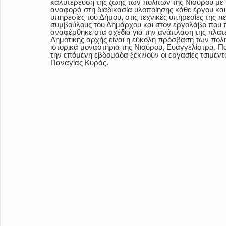
καλυτέρευση της ζωής των πολιτών της Νισύρου με τ
αναφορά στη διαδικασία υλοποίησης κάθε έργου και 
υπηρεσίες του Δήμου, στις τεχνικές υπηρεσίες της πε
συμβούλους του Δημάρχου και στον εργολάβο που π
αναφέρθηκε στα σχέδια για την ανάπλαση της πλατε
Δημοτικής αρχής είναι η εύκολη πρόσβαση των πολι
ιστορικά μοναστήρια της Νισύρου, Ευαγγελίστρα, Πα
την επόμενη εβδομάδα ξεκινούν οι εργασίες τσιμεν
Παναγίας Κυράς. 