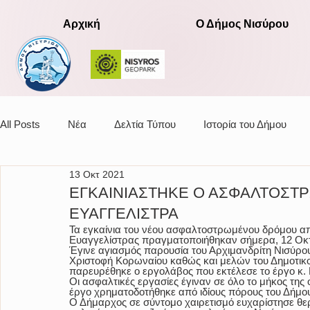
Αρχική
Ο Δήμος Νισύρου
All Posts
Νέα
Δελτία Τύπου
Ιστορία του Δήμου
13 Οκτ 2021
Αποφάσεις οικονομικής επιτροπής
ΕΓΚΑΙΝΙΑΣΤΗΚΕ Ο ΑΣΦΑΛΤΟΣΤ
ΕΥΑΓΓΕΛΙΣΤΡΑ
Τα εγκαίνια του νέου ασφαλτοστρωμένου δρόμου απ
Ευαγγελίστρας πραγματοποιήθηκαν σήμερα, 12 Οκ
Έγινε αγιασμός παρουσία του Αρχιμανδρίτη Νισύρου
Χριστοφή Κορωναίου καθώς και μελών του Δημοτικού
παρευρέθηκε ο εργολάβος που εκτέλεσε το έργο κ.
Οι ασφαλτικές εργασίες έγιναν σε όλο το μήκος της 
έργο χρηματοδοτήθηκε από ιδίους πόρους του Δήμο
Ο Δήμαρχος σε σύντομο χαιρετισμό ευχαρίστησε θερ