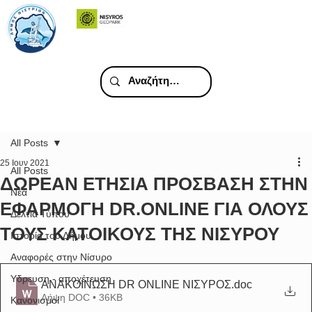
All Posts
25 Ιουν 2021
All Posts
ΔΩΡΕΑΝ ΕΤΗΣΙΑ ΠΡΟΣΒΑΣΗ ΣΤΗΝ
Νέα
ΕΦΑΡΜΟΓΗ DR.ONLINE ΓΙΑ ΟΛΟΥΣ
Δελτία Τύπου
ΤΟΥΣ ΚΑΤΟΙΚΟΥΣ ΤΗΣ ΝΙΣΥΡΟΥ
Ιστορία του Δήμου
Αναφορές στην Νίσυρο
Υδρευση - αποχέτευση
ΑΝΑΚΟΙΝΩΣΗ DR ONLINE ΝΙΣΥΡΟΣ
.doc
Λήψη DOC • 36KB
Κανονισμοί