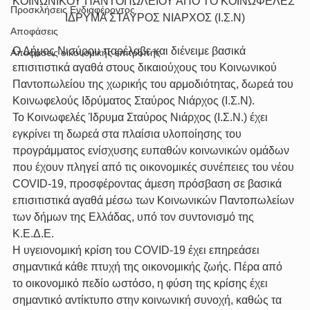
ΚΟΙΝΩΝΙΚΟΥ ΠΑΝΤΟΠΩΛΕΙΟΥ ΑΠΟ ΤΟ ΚΟΙΝΩΦΕΛΕΣ 
Προσκλήσεις Ενδιαφέροντος
ΙΔΡΥΜΑ ΣΤΑΥΡΟΣ ΝΙΑΡΧΟΣ (Ι.Σ.Ν)
Αποφάσεις
Ο Δήμος Νισύρου παρέλαβε και διένειμε βασικά 
Αποφάσεις οικονομικής επιτροπής
επισιτιστικά αγαθά στους δικαιούχους του Κοινωνικού 
Παντοπωλείου της χωρικής του αρμοδιότητας, δωρεά του 
Κοινωφελούς Ιδρύματος Σταύρος Νιάρχος (Ι.Σ.Ν).
Το Κοινωφελές Ίδρυμα Σταύρος Νιάρχος (Ι.Σ.Ν.) έχει 
εγκρίνει τη δωρεά στα πλαίσια υλοποίησης του 
προγράμματος ενίσχυσης ευπαθών κοινωνικών ομάδων 
που έχουν πληγεί από τις οικονομικές συνέπειες του νέου 
COVID-19, προσφέροντας άμεση πρόσβαση σε βασικά 
επισιτιστικά αγαθά μέσω των Κοινωνικών Παντοπωλείων 
των δήμων της Ελλάδας, υπό τον συντονισμό της 
Κ.Ε.Δ.Ε.
Η υγειονομική κρίση του COVID-19 έχει επηρεάσει 
σημαντικά κάθε πτυχή της οικονομικής ζωής. Πέρα από 
το οικονομικό πεδίο ωστόσο, η φύση της κρίσης έχει 
σημαντικό αντίκτυπο στην κοινωνική συνοχή, καθώς τα 