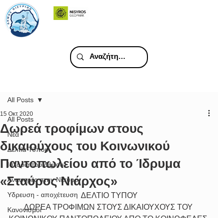
All Posts
15 Οκτ 2020
All Posts
Δωρεά τροφίμων στους
Νέα
δικαιούχους του Κοινωνικού
Δελτία Τύπου
Παντοπωλείου από το Ίδρυμα
Ιστορία του Δήμου
«Σταύρος Νιάρχος»
Αναφορές στην Νίσυρο
Υδρευση - αποχέτευση
ΔΕΛΤΙΟ ΤΥΠΟΥ
ΔΩΡΕΑ ΤΡΟΦΙΜΩΝ ΣΤΟΥΣ ΔΙΚΑΙΟΥΧΟΥΣ ΤΟΥ 
Κανονισμοί