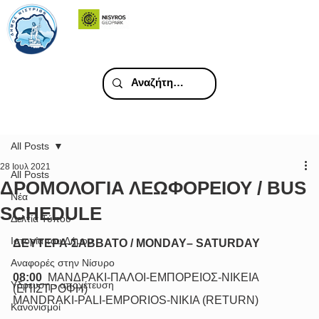
All Posts
28 Ιουλ 2021
All Posts
ΔΡΟΜΟΛΟΓΙA ΛΕΩΦΟΡΕΙΟΥ / BUS
Νέα
SCHEDULE
Δελτία Τύπου
Ιστορία του Δήμου
ΔΕΥΤΕΡΑ-ΣΑΒΒΑΤΟ / MONDAY– SATURDAY 
Αναφορές στην Νίσυρο
08:00
  ΜΑΝΔΡΑΚΙ-ΠΑΛΟΙ-ΕΜΠΟΡΕΙΟΣ-ΝΙΚΕΙΑ 
Υδρευση - αποχέτευση
(ΕΠΙΣΤΡΟΦΗ)
ΜΑNDRAKI-PALI-EMPORIOS-NIKIA (RETURN)
Κανονισμοί