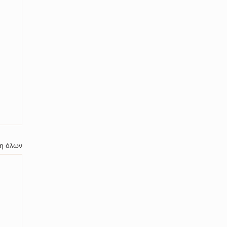
η όλων