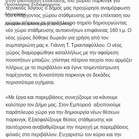
στην υλοποίηση επέκτασης του χώρου παρκινγκ για 
Προσκλήσεις Ενδιαφέροντος
τεχνικούς λόγους ο δήμος μας προχώρησε αναμόρφωση 
Αποφάσεις
του υπάρχοντος χώρου στάθμευσης με την επέκταση του 
χώρου πάρκινγ σε παράπλευρο σημείο δημιουργώντας 
Αποφάσεις οικονομικής επιτροπής
νέο χώρο στάθμευσης αυτοκινήτων επιφάνειας 160 τ.μ. Ο 
νέος χώρος δόθηκε δωρεάν για χρήση από τον 
συμπατριώτη μας κ. Γιάννη Τ. Τριανταφύλλου. Ο νέος 
χώρος διαμορφώθηκε καταλλήλως με την αφαίρεση 
ποσοτήτων μπαζών, χτίστηκε πέτρινο τοιχείο που αρμόζει 
πλήρως με το περιβάλλον και έγινε τσιμεντόστρωση  
παρέχοντας τη δυνατότητα παρκινγκ σε δεκάδες 
περισσότερα οχήματα.
«Με έργα και παρεμβάσεις συνεχίζουμε να κάνουμε 
καλύτερο τον Δήμο μας. Στον Εμπορειό  αξιοποιούμε 
παράπλευρο χώρο για την δημιουργία νέων θέσεων 
παρκινγκ. Εξασφαλίζουμε θέσεις στάθμευσης και 
ταυτόχρονα αναβαθμίζουμε την περιοχή με παρεμβάσεις 
φιλικές στο περιβάλλον. Ευχαριστώ τον κύριο και την 