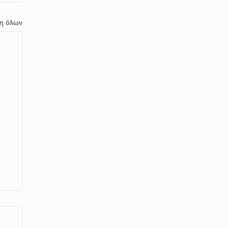
η όλων