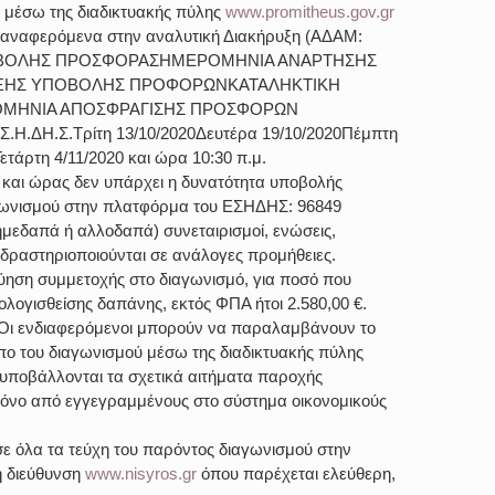
μέσω της διαδικτυακής πύλης 
www.promitheus.gov.gr
τα αναφερόμενα στην αναλυτική Διακήρυξη (ΑΔΑΜ: 
ΠΟΒΟΛΗΣ ΠΡΟΣΦΟΡΑΣΗΜΕΡΟΜΗΝΙΑ ΑΝΑΡΤΗΣΗΣ 
ΞΗΣ ΥΠΟΒΟΛΗΣ ΠΡΟΦΟΡΩΝΚΑΤΑΛΗΚΤΙΚΗ 
ΜΗΝΙΑ ΑΠΟΣΦΡΑΓΙΣΗΣ ΠΡΟΣΦΟΡΩΝ
.Σ.Η.ΔΗ.Σ.Τρίτη 13/10/2020Δευτέρα 19/10/2020Πέμπτη 
Τετάρτη 4/11/2020 και ώρα 10:30 π.μ.
 και ώρας δεν υπάρχει η δυνατότητα υποβολής 
γωνισμού στην πλατφόρμα του ΕΣΗΔΗΣ: 96849
μεδαπά ή αλλοδαπά) συνεταιρισμοί, ενώσεις, 
δραστηριοποιούνται σε ανάλογες προμήθειες.
ηση συμμετοχής στο διαγωνισμό, για ποσό που 
ολογισθείσης δαπάνης, εκτός ΦΠΑ ήτοι 2.580,00 €.
Οι ενδιαφερόμενοι μπορούν να παραλαμβάνουν το 
πο του διαγωνισμού μέσω της διαδικτυακής πύλης 
ι υποβάλλονται τα σχετικά αιτήματα παροχής 
νο από εγγεγραμμένους στο σύστημα οικονομικούς 
ε όλα τα τεύχη του παρόντος διαγωνισμού στην 
 διεύθυνση 
www.nisyros.gr
 όπου παρέχεται ελεύθερη, 