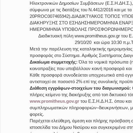
Ηλεκτρονικών Δημοσίων Συμβάσεων (Ε.Σ.Η.ΔΗ.Σ.), 
σύμφωνα με τις διατάξεις του Ν.4412/2016 και με 
20PROC007465942).ΔΙΑΔΙΚΤΥΑΚΟΣ ΤΟΠΟΣ Υ
ΔΙΑΚΗΡΥΞΗΣ ΣΤΟ ΕΣΗΔΗΣΗΜΕΡΟΜΗΝΙΑ ΕΝΑΡ
ΗΜΕΡΟΜΗΝΙΑ ΥΠΟΒΟΛΗΣ ΠΡΟΣΦΟΡΩΝΗΜΕΡΟ
Διαδικτυακή πύλη www.promitheus.gov.gr του Ε
29/10/20  και ώρα 10:30 π.μ.
Μετά την παρέλευση της καταληκτικής ημερομηνίας
προσφοράς στο Σύστημα. Αριθμός Συστήματος Δια
Δικαίωμα συμμετοχής: 
Όλα τα νομικά πρόσωπα (η
κοινοπραξίες που υποβάλλουν κοινή προσφορά και 
Κάθε προσφορά συνοδεύεται υποχρεωτικά από εγγύ
αντιστοιχεί σε ποσοστό 2% επί της συνολικής προϋπ
Διάθεση εγγράφων-στοιχείων του διαγωνισμού: 
πλήρες κείμενο της διακήρυξης από τοn δικτυακό τό
www.promitheus.gov.gr
 του Ε.Σ.Η.Δ.Η.Σ. όπου κα
συμπληρωματικών πληροφοριών–διευκρινήσεων, μό
φορείς.
Παρέχεται ελεύθερη, άμεση και πλήρης πρόσβαση σ
ιστοσελίδα του Δήμου Νισύρου και συγκεκριμένα στη