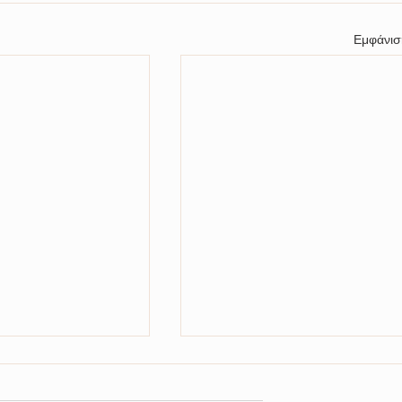
Εμφάνισ
Διενέργεια μειοδοτικού
ΗΣΗΛΕΚΤΡΟΝΙΚΟΥ
διαγωνισμού για την