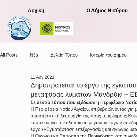
Αρχική
Ο Δήμος Νισύρου
All Posts
Νέα
Δελτία Τύπου
Ιστορία του Δήμου
11 Αυγ 2021
Αποφάσεις οικονομικής επιτροπής
Δημοπρατείται το έργο της εγκατά
μεταφοράς λυμάτων Μανδράκι – Ε
Σε δελτίο Τύπου που εξέδωσε η Περιφέρεια Νοτίο
Η Περιφέρεια Νοτίου Αιγαίου, επιβεβαιώνοντας για 
υποστηρικτική λειτουργία της προς τους δήμους Κυ
επάρκεια για την υλοποίηση μεγάλων έργων υποδομ
έργου «Εγκατάσταση επεξεργασίας και αγωγός με
Η Οικονομική Επιτροπή της Περιφέρειας, στη συνεδρ