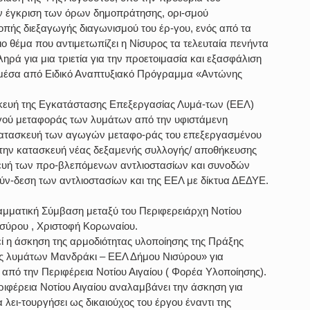
ν έγκριση των όρων δημοπράτησης, ορι-σμού 
ροπής διεξαγωγής διαγωνισμού του έρ-γου, ενός από τα 
ο θέμα που αντιμετωπίζει η Νίσυρος τα τελευταία πενήντα 
ηρά για μια τριετία για την προετοιμασία και εξασφάλιση 
 μέσα από Ειδικό Αναπτυξιακό Πρόγραμμα «Αντώνης 
σκευή της Εγκατάστασης Επεξεργασίας Λυμά-των (ΕΕΛ) 
γού μεταφοράς των λυμάτων από την υφιστάμενη 
κατασκευή των αγωγών μεταφο-ράς του επεξεργασμένου 
την κατασκευή νέας δεξαμενής συλλογής/ αποθήκευσης 
ευή των προ-βλεπόμενων αντλιοστασίων και συνοδών 
σύν-δεση των αντλιοστασίων και της ΕΕΛ με δίκτυα ΔΕΔΥΕ.
αμματική Σύμβαση μεταξύ του Περιφερειάρχη Νοτίου 
ισύρου , Χριστοφή Κορωναίου.
ί η άσκηση της αρμοδιότητας υλοποίησης της Πράξης 
ς λυμάτων Μανδράκι – ΕΕΛ Δήμου Νισύρου» για 
από την Περιφέρεια Νοτίου Αιγαίου ( Φορέα Υλοποίησης). 
εριφέρεια Νοτίου Αιγαίου αναλαμβάνει την άσκηση για 
λει-τουργήσει ως δικαιούχος του έργου έναντι της 