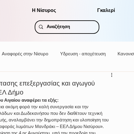
Η Νίσυρος
Γκαλερί
Αναφορές στην Νίσυρο
Υδρευση - αποχέτευση
Κανονισ
στασης επεξεργασίας και αγωγού
ΕΛ Δήμο
υ Αιγαίου αναφέρει τα εξής:
μια ακόμη φορά την καλή συνεργασία και την 
κλάδων και Δωδεκανήσου που δεν διαθέτουν τεχνική 
ής, αναλαμβάνει την δημοπράτηση και υλοποίηση του 
ταφοράς λυμάτων Μανδράκι – ΕΕΛ Δήμου Νισύρου».
ίαση της 4 ης Αυγούστου, υπό την προεδρία του 