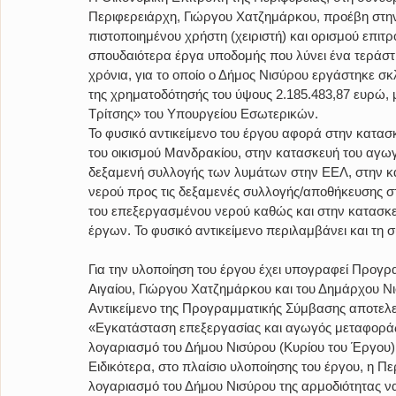
Περιφερειάρχη, Γιώργου Χατζημάρκου, προέβη στη
πιστοποιημένου χρήστη (χειριστή) και ορισμού επιτ
σπουδαιότερα έργα υποδομής που λύνει ένα τεράστι
χρόνια, για το οποίο ο Δήμος Νισύρου εργάστηκε σκλ
της χρηματοδότησής του ύψους 2.185.483,87 ευρώ,
Τρίτσης» του Υπουργείου Εσωτερικών.
Το φυσικό αντικείμενο του έργου αφορά στην κατα
του οικισμού Μανδρακίου, στην κατασκευή του αγω
δεξαμενή συλλογής των λυμάτων στην ΕΕΛ, στην 
νερού προς τις δεξαμενές συλλογής/αποθήκευσης σ
του επεξεργασμένου νερού καθώς και στην κατασκ
έργων. Το φυσικό αντικείμενο περιλαμβάνει και τη 
Για την υλοποίηση του έργου έχει υπογραφεί Προγρ
Αιγαίου, Γιώργου Χατζημάρκου και του Δημάρχου Ν
Αντικείμενο της Προγραμματικής Σύμβασης αποτελε
«Εγκατάσταση επεξεργασίας και αγωγός μεταφορά
λογαριασμό του Δήμου Νισύρου (Κυρίου του Έργου) 
Ειδικότερα, στο πλαίσιο υλοποίησης του έργου, η Π
λογαριασμό του Δήμου Νισύρου της αρμοδιότητας να 