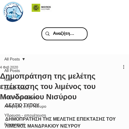
All Posts
4 Φεβ 2020
All Posts
Δημοπράτηση της μελέτης
Νέα
επέκτασης του λιμένος του
Δελτία Τύπου
Μανδρακίου Νισύρου
Ιστορία του Δήμου
ΔΕΛΤΙΟ ΤΥΠΟΥ
Αναφορές στην Νίσυρο
Υδρευση - αποχέτευση
ΔΗΜΟΠΡΑΤΗΣΗ ΤΗΣ ΜΕΛΕΤΗΣ ΕΠΕΚΤΑΣΗΣ ΤΟΥ 
Κανονισμοί
ΛΙΜΕΝΟΣ ΜΑΝΔΡΑΚΙΟΥ ΝΙΣΥΡΟΥ  