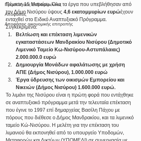
Πέμπτη 15 Μαρτίου. Όλα τα έργα που υπεβλήθησαν από 
Προσκλήσεις Ενδιαφέροντος
τον Δήμο Νισύρου ύψους 
4,6 εκατομμυρίων ευρώ
έχουν 
Αποφάσεις
ενταχθεί στο Ειδικό Αναπτυξιακό Πρόγραμμα. 
Αποφάσεις οικονομικής επιτροπής
Συγκεκριμένα:
Βελτίωση και επέκταση λιμενικών 
εγκαταστάσεων Μανδρακίου Νισύρου (Δημοτικό 
Λιμενικό Ταμείο Κω-Νισύρου-Αστυπάλαιας) 
2.000.000.0 ευρώ
Δημιουργία Μονάδων αφαλάτωσης με χρήση 
ΑΠΕ (Δήμος Νισύρου), 1.000.000 ευρώ
Έργα ύδρευσης των οικισμών Εμπορείου και 
Νικειών (Δήμος Νισύρου) 1.600.000 ευρώ.
Το λιμάνι της Νισύρου είναι η πρώτη φορά που εντάχθηκε 
σε αναπτυξιακό πρόγραμμα μετά την τελευταία επέκταση 
που έγινε το 1997 επί δημαρχείας Βασίλη Πάχου με 
πόρους που διέθεσε ο Δήμος Μανδρακίου, και τα λιμενικό 
ταμείο Κώ-Νισύρου. Η μελέτη για την επέκταση του 
λιμανιού θα εκπονηθεί από το υπουργείο Υποδομών, 
Μεταφορών και Δικτύων (ΥΠΟΜΕΔΙ) σε συνεργασία με 