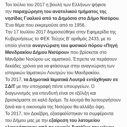
Τον Ιούλιο του 2017 η βουλή των Ελλήνων ψήφισε 
την 
παραχώρηση του ανατολικού τμήματος της 
νησίδας Γυαλιού από το Δημόσιο στο Δήμο Νισύρου
. 
Ένα θέμα που εκκρεμούσε από το 1956.
Την 17 Ιουλίου 2017 δημοσιεύθηκε στην Εφημερίδα της 
Κυβερνήσεως το ΦΕΚ Τεύχος Β’ αριθμός 2433, με το 
οποίο γίνεται 
αναγνώριση του φυσικού πόρου «Πηγή 
Μανδρακίου Δήμου Νισύρου»
 που βρίσκεται στο 
Μανδράκι Νισύρου ως ιαματικού. Έπρεπε να περάσουν 
δεκάδες χρόνια για να φτάσουμε στην αναγνώριση των 
ιστορικών Ιαματικών Λουτρών του Μανδρακίου.
Το 2017, 
τα Δημοτικά Ιαματικά Λουτρά εντάχθηκαν σε 
ΣΔΙΤ
 με την υπογραφή πέντε υπουργείων. Ο 
διαγωνισμός για επενδυτή είναι σε εξέλιξη και 
βρισκόμαστε σε καλό δρόμο. Τα λουτρά θα λειτουργήσουν 
ξανά και η οικονομία της Νισύρου θα αλλάξει όψη.
Το 2017, τον Δεκέβρη, εξασφαλίστηκαν τα συμφέροντα 
του Δήμου μας με την 
εξαίρεση του λατομείου 