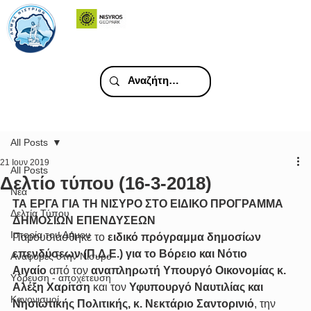
All Posts
21 Ιουν 2019
All Posts
Δελτίο τύπου (16-3-2018)
Νέα
ΤΑ ΕΡΓΑ ΓΙΑ ΤΗ ΝΙΣΥΡΟ ΣΤΟ ΕΙΔΙΚΟ ΠΡΟΓΡΑΜΜΑ 
Δελτία Τύπου
ΔΗΜΟΣΙΩΝ ΕΠΕΝΔΥΣΕΩΝ
Ιστορία του Δήμου
Παρουσιάσθηκε το 
ειδικό πρόγραμμα δημοσίων 
επενδύσεων (Π.Δ.Ε.) για το Βόρειο και Νότιο 
Αναφορές στην Νίσυρο
Αιγαίο
 από τον 
αναπληρωτή Υπουργό Οικονομίας κ. 
Υδρευση - αποχέτευση
Αλέξη Χαρίτση
 και τον 
Υφυπουργό Ναυτιλίας και 
Κανονισμοί
Νησιωτικής Πολιτικής, κ. Νεκτάριο Σαντορινιό
, την 